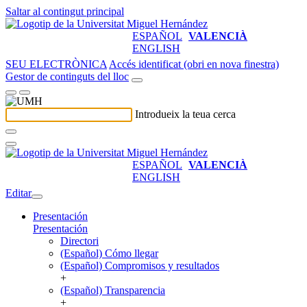
Saltar al contingut principal
ESPAÑOL
VALENCIÀ
ENGLISH
SEU ELECTRÒNICA
Accés identificat (obri en nova finestra)
Gestor de continguts del lloc
Introdueix la teua cerca
ESPAÑOL
VALENCIÀ
ENGLISH
Editar
Presentación
Presentación
Directori
(Español) Cómo llegar
(Español) Compromisos y resultados
+
(Español) Transparencia
+