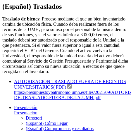
(Español) Traslados
Traslado de bienes:
Proceso mediante el que un bien inventariado
cambia de ubicación física. Cuando deba realizarse fuera de los
recintos de la UMH, para su uso por el personal de la misma dentro
de sus funciones, y si el valor es inferior a 3.000,00 euros, el
traslado deberá ser autorizado por el responsable de la Unidad a la
que pertenezca. Si el valor fuera superior o igual a esta cantidad,
requerirá el Vº Bº del Gerente. Cuando el activo vuelva a la
Universidad, el responsable de la unidad usuaria del activo deberá
comunicar al Servicio de Gestión Presupuestaria y Patrimonial dicha
circunstancia así como su nueva ubicación, a efectos de que quede
recogida en el Inventario.
AUTORIZACIÓN TRASLADO FUERA DE RECINTOS
UNIVERSITARIOS( PDF)
https://presupuestoypatrimonio.umh.es/files/2021/09/AUTO
DE-TRASLADO-FUERA-DE-LA-UMH.pdf
Presentación
Presentación
Directori
(Español) Cómo llegar
(Español) Compromisos y resultados