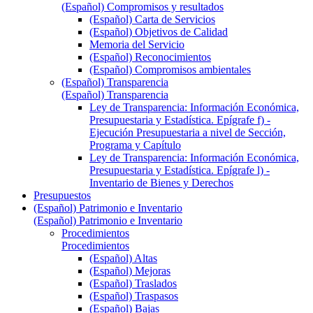
(Español) Compromisos y resultados
(Español) Carta de Servicios
(Español) Objetivos de Calidad
Memoria del Servicio
(Español) Reconocimientos
(Español) Compromisos ambientales
(Español) Transparencia
(Español) Transparencia
Ley de Transparencia: Información Económica,
Presupuestaria y Estadística. Epígrafe f) -
Ejecución Presupuestaria a nivel de Sección,
Programa y Capítulo
Ley de Transparencia: Información Económica,
Presupuestaria y Estadística. Epígrafe l) -
Inventario de Bienes y Derechos
Presupuestos
(Español) Patrimonio e Inventario
(Español) Patrimonio e Inventario
Procedimientos
Procedimientos
(Español) Altas
(Español) Mejoras
(Español) Traslados
(Español) Traspasos
(Español) Bajas