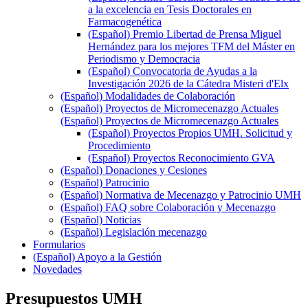
a la excelencia en Tesis Doctorales en
Farmacogenética
(Español) Premio Libertad de Prensa Miguel
Hernández para los mejores TFM del Máster en
Periodismo y Democracia
(Español) Convocatoria de Ayudas a la
Investigación 2026 de la Cátedra Misteri d'Elx
(Español) Modalidades de Colaboración
(Español) Proyectos de Micromecenazgo Actuales
(Español) Proyectos de Micromecenazgo Actuales
(Español) Proyectos Propios UMH. Solicitud y
Procedimiento
(Español) Proyectos Reconocimiento GVA
(Español) Donaciones y Cesiones
(Español) Patrocinio
(Español) Normativa de Mecenazgo y Patrocinio UMH
(Español) FAQ sobre Colaboración y Mecenazgo
(Español) Noticias
(Español) Legislación mecenazgo
Formularios
(Español) Apoyo a la Gestión
Novedades
Presupuestos UMH