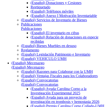
(Español) Donaciones y Cesiones
Reetiquetado
(Español) Teléfonos móviles
(Español) Anexo I Motivación Inventariable
(Español) Servicios de Inventario de Bienes
Publicaciones
Publicaciones
(Español) El inventario en cifras
(Español) Relación de donaciones en especie
recibidas
(Español) Bienes Muebles en desuso
Reglamento
(Español) Legislación Patrimonio e Inventario
(Español) VEHICULO UMH
(Español) Mecenazgo
(Español) Mecenazgo
(Español) Razones para Colaborar con la UMH
(Español) Ventajas Fiscales para los Colaboradores
(Español) Convocatorias
(Español) Convocatorias
(Español) Ayuda Carolina Corno a la
Investigación Experimental 2025
(Español) Ayuda para un proyecto de
investigación en trombosis y hemostasia 2026
(Español) Premio Carolina Corno Collado-UMH