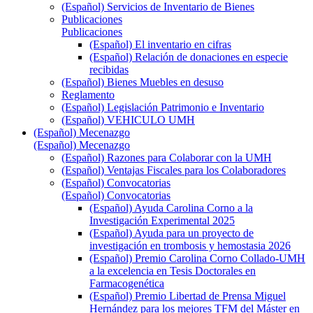
(Español) Servicios de Inventario de Bienes
Publicaciones
Publicaciones
(Español) El inventario en cifras
(Español) Relación de donaciones en especie
recibidas
(Español) Bienes Muebles en desuso
Reglamento
(Español) Legislación Patrimonio e Inventario
(Español) VEHICULO UMH
(Español) Mecenazgo
(Español) Mecenazgo
(Español) Razones para Colaborar con la UMH
(Español) Ventajas Fiscales para los Colaboradores
(Español) Convocatorias
(Español) Convocatorias
(Español) Ayuda Carolina Corno a la
Investigación Experimental 2025
(Español) Ayuda para un proyecto de
investigación en trombosis y hemostasia 2026
(Español) Premio Carolina Corno Collado-UMH
a la excelencia en Tesis Doctorales en
Farmacogenética
(Español) Premio Libertad de Prensa Miguel
Hernández para los mejores TFM del Máster en