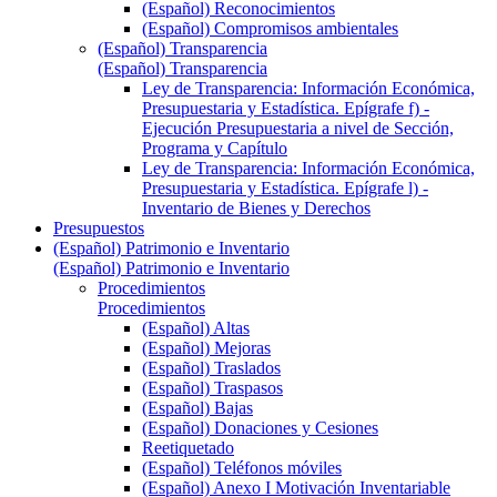
(Español) Reconocimientos
(Español) Compromisos ambientales
(Español) Transparencia
(Español) Transparencia
Ley de Transparencia: Información Económica,
Presupuestaria y Estadística. Epígrafe f) -
Ejecución Presupuestaria a nivel de Sección,
Programa y Capítulo
Ley de Transparencia: Información Económica,
Presupuestaria y Estadística. Epígrafe l) -
Inventario de Bienes y Derechos
Presupuestos
(Español) Patrimonio e Inventario
(Español) Patrimonio e Inventario
Procedimientos
Procedimientos
(Español) Altas
(Español) Mejoras
(Español) Traslados
(Español) Traspasos
(Español) Bajas
(Español) Donaciones y Cesiones
Reetiquetado
(Español) Teléfonos móviles
(Español) Anexo I Motivación Inventariable