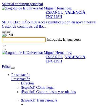
Saltar al contingut principal
ESPAÑOL
VALENCIÀ
ENGLISH
SEU ELECTRÒNICA
Accés identificat (obri en nova finestra)
Gestor de continguts del lloc
Introdueix la teua cerca
ESPAÑOL
VALENCIÀ
ENGLISH
Editar
Presentación
Presentación
Directori
(Español) Cómo llegar
(Español) Compromisos y resultados
+
(Español) Transparencia
+