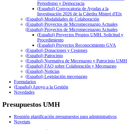
Periodismo y Democracia
(Español) Convocatoria de Ayudas a la
Investigación 2026 de la Cátedra Misteri d'Elx
(Español) Modalidades de Colaboración
(Español) Proyectos de Micromecenazgo Actuales
(Español) Proyectos de Micromecenazgo Actuales
(Español) Proyectos Propios UMH. Solicitud y
Procedimiento
(Español) Proyectos Reconocimiento GVA
(Español) Donaciones y Cesiones
(Español) Patrocinio
(Español) Normativa de Mecenazgo y Patrocinio UMH
(Español) FAQ sobre Colaboración y Mecenazgo
(Español) Noticias
(Español) Legislación mecenazgo
Formularios
(Español) Apoyo a la Gestión
Novedades
Presupuestos UMH
Reunión planificación presupuestos para administrativos
Novetats