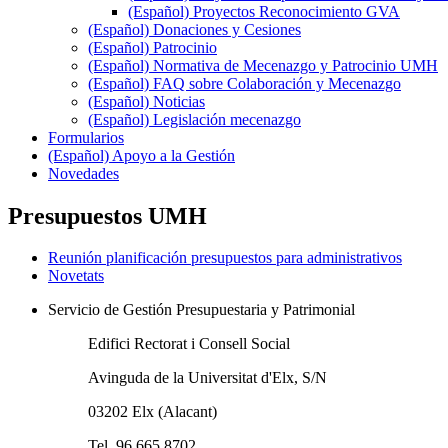
(Español) Proyectos Reconocimiento GVA
(Español) Donaciones y Cesiones
(Español) Patrocinio
(Español) Normativa de Mecenazgo y Patrocinio UMH
(Español) FAQ sobre Colaboración y Mecenazgo
(Español) Noticias
(Español) Legislación mecenazgo
Formularios
(Español) Apoyo a la Gestión
Novedades
Presupuestos UMH
Reunión planificación presupuestos para administrativos
Novetats
Servicio de Gestión Presupuestaria y Patrimonial
Edifici Rectorat i Consell Social
Avinguda de la Universitat d'Elx, S/N
03202 Elx (Alacant)
Tel. 96 665 8702