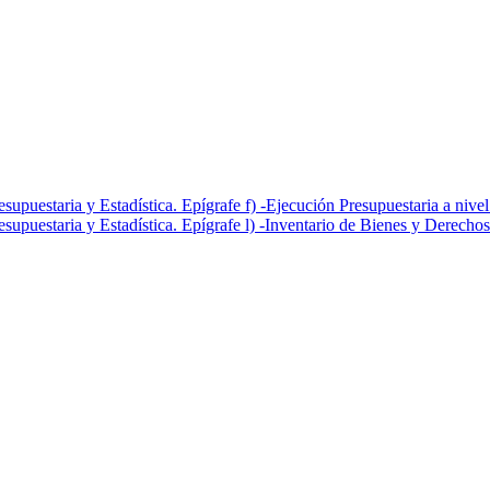
upuestaria y Estadística. Epígrafe f) -Ejecución Presupuestaria a nive
upuestaria y Estadística. Epígrafe l) -Inventario de Bienes y Derechos