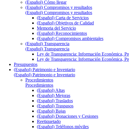
(Español) Cómo llegar
(Español) Compromisos y resultados
(Español) Compromisos y resultados
(Español) Carta de Servicios
(Español) Objetivos de Calidad
Memoria del Servicio
(Español) Reconocimientos
(Español) Compromisos ambientales
(Español) Transparencia
(Español) Transparencia
Ley de Transparencia: Información Económica, Pres
Ley de Transparencia: Información Económica, Pres
Presupuestos
(Español) Patrimonio e Inventario
(Español) Patrimonio e Inventario
Procedimientos
Procedimientos
(Español) Altas
(Español) Mejoras
(Español) Traslados
(Español) Traspasos
(Español) Bajas
(Español) Donaciones y Cesiones
Reetiquetado
(Español) Teléfonos móviles