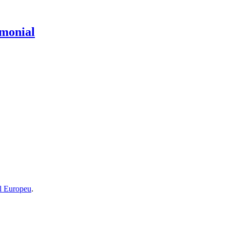
imonial
l Europeu
.