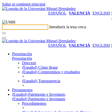
Saltar al contingut principal
ESPAÑOL
VALENCIÀ
ENGLISH
Introdueix la teua cerca
ESPAÑOL
VALENCIÀ
ENGLISH
Presentación
Presentación
Directori
(Español) Cómo llegar
(Español) Compromisos y resultados
+
(Español) Transparencia
+
Presupuestos
(Español) Patrimonio e Inventario
(Español) Patrimonio e Inventario
Procedimientos
+