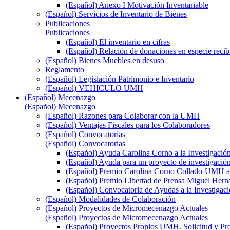
(Español) Anexo I Motivación Inventariable
(Español) Servicios de Inventario de Bienes
Publicaciones
Publicaciones
(Español) El inventario en cifras
(Español) Relación de donaciones en especie recib
(Español) Bienes Muebles en desuso
Reglamento
(Español) Legislación Patrimonio e Inventario
(Español) VEHICULO UMH
(Español) Mecenazgo
(Español) Mecenazgo
(Español) Razones para Colaborar con la UMH
(Español) Ventajas Fiscales para los Colaboradores
(Español) Convocatorias
(Español) Convocatorias
(Español) Ayuda Carolina Corno a la Investigació
(Español) Ayuda para un proyecto de investigació
(Español) Premio Carolina Corno Collado-UMH a l
(Español) Premio Libertad de Prensa Miguel Hern
(Español) Convocatoria de Ayudas a la Investigaci
(Español) Modalidades de Colaboración
(Español) Proyectos de Micromecenazgo Actuales
(Español) Proyectos de Micromecenazgo Actuales
(Español) Proyectos Propios UMH. Solicitud y Pr