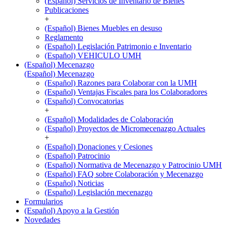
(Español) Servicios de Inventario de Bienes
Publicaciones
+
(Español) Bienes Muebles en desuso
Reglamento
(Español) Legislación Patrimonio e Inventario
(Español) VEHICULO UMH
(Español) Mecenazgo
(Español) Mecenazgo
(Español) Razones para Colaborar con la UMH
(Español) Ventajas Fiscales para los Colaboradores
(Español) Convocatorias
+
(Español) Modalidades de Colaboración
(Español) Proyectos de Micromecenazgo Actuales
+
(Español) Donaciones y Cesiones
(Español) Patrocinio
(Español) Normativa de Mecenazgo y Patrocinio UMH
(Español) FAQ sobre Colaboración y Mecenazgo
(Español) Noticias
(Español) Legislación mecenazgo
Formularios
(Español) Apoyo a la Gestión
Novedades