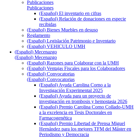
Publicaciones
Publicaciones
(Español) El inventario en cifras
(Español) Relación de donaciones en especie
recibidas
(Español) Bienes Muebles en desuso
Reglamento
(Español) Legislación Patrimonio e Inventario
(Español) VEHICULO UMH
(Español) Mecenazgo
(Español) Mecenazgo
(Español) Razones para Colaborar con la UMH
(Español) Ventajas Fiscales para los Colaboradores
(Español) Convocatorias
(Español) Convocatorias
(Español) Ayuda Carolina Corno a la
Investigación Experimental 2025
(Español) Ayuda para un proyecto de
investigación en trombosis y hemostasia 2026
(Español) Premio Carolina Corno Collado-UMH
a la excelencia en Tesis Doctorales en
Farmacogenética
(Español) Premio Libertad de Prensa Miguel
Hernández para los mejores TFM del Máster en
Periodismo y Democracia