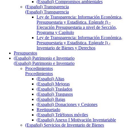
(Español) Compromisos ambientales
(Español) Transparencia
(Español) Transparencia
Ley de Transparencia: Información Económica,
Presupuestaria y Estadística. Epígrafe f) -
Ejecución Presupuestaria a nivel de Sección,
Programa y Capítulo
Ley de Transparencia: Información Económica,
Presupuestaria y Estadística. Epígrafe l) -
Inventario de Bienes y Derechos
Presupuestos
(Español) Patrimonio e Inventario
(Español) Patrimonio e Inventario
Procedimientos
Procedimientos
(Español) Altas
(Español) Mejoras
(Español) Traslados
(Español) Traspasos
(Español) Bajas
(Español) Donaciones y Cesiones
Reetiquetado
(Español) Teléfonos móviles
(Español) Anexo I Motivación Inventariable
(Español) Servicios de Inventario de Bienes