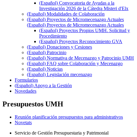
(Español) Convocatoria de Ayudas a la
Investigación 2026 de la Cátedra Misteri d'Elx
(Español) Modalidades de Colaboración
(Español) Proyectos de Micromecenazgo Actuales
(Español) Proyectos de Micromecenazgo Actuales
(Español) Proyectos Propios UMH. Solicitud y
Procedimiento
(Español) Proyectos Reconocimiento GVA
(Español) Donaciones y Cesiones
(Español) Patrocinio
(Español) Normativa de Mecenazgo y Patrocinio UMH
(Español) FAQ sobre Colaboración y Mecenazgo
(Español) Noticias
(Español) Legislación mecenazgo
Formularios
(Español) Apoyo a la Gestión
Novedades
Presupuestos UMH
Reunión planificación presupuestos para administrativos
Novetats
Servicio de Gestión Presupuestaria y Patrimonial