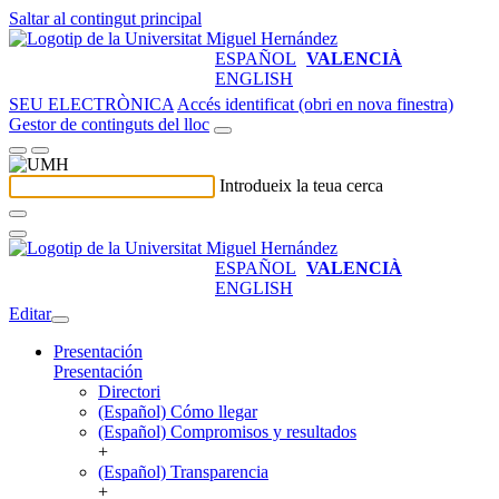
Saltar al contingut principal
ESPAÑOL
VALENCIÀ
ENGLISH
SEU ELECTRÒNICA
Accés identificat (obri en nova finestra)
Gestor de continguts del lloc
Introdueix la teua cerca
ESPAÑOL
VALENCIÀ
ENGLISH
Editar
Presentación
Presentación
Directori
(Español) Cómo llegar
(Español) Compromisos y resultados
+
(Español) Transparencia
+