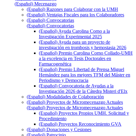
(Español) Mecenazgo
(Español) Razones para Colaborar con la UMH
(Español) Ventajas Fiscales para los Colaboradores
(Español) Convocatorias
(Español) Convocatorias
(Español) Ayuda Carolina Corno a la
Investigación Experimental 2025
(Español) Ayuda para un proyecto de
investigación en trombosis y hemostasia 2026
(Español) Premio Carolina Corno Collado-UMH
a la excelencia en Tesis Doctorales en
Farmacogenética
(Español) Premio Libertad de Prensa Miguel
Hernández para los mejores TFM del Máster en
Periodismo y Democracia
(Español) Convocatoria de Ayudas a la
Investigación 2026 de la Cátedra Misteri d'Elx
(Español) Modalidades de Colaboración
(Español) Proyectos de Micromecenazgo Actuales
(Español) Proyectos de Micromecenazgo Actuales
(Español) Proyectos Propios UMH. Solicitud y
Procedimiento
(Español) Proyectos Reconocimiento GVA
(Español) Donaciones y Cesiones
(Español) Patrocinio