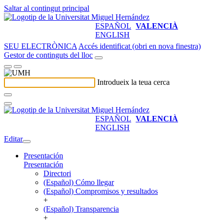
Saltar al contingut principal
ESPAÑOL
VALENCIÀ
ENGLISH
SEU ELECTRÒNICA
Accés identificat (obri en nova finestra)
Gestor de continguts del lloc
Introdueix la teua cerca
ESPAÑOL
VALENCIÀ
ENGLISH
Editar
Presentación
Presentación
Directori
(Español) Cómo llegar
(Español) Compromisos y resultados
+
(Español) Transparencia
+