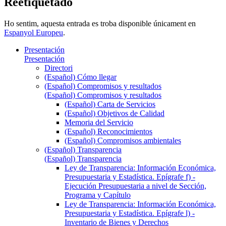
Reetiquetado
Ho sentim, aquesta entrada es troba disponible únicament en
Espanyol Europeu
.
Presentación
Presentación
Directori
(Español) Cómo llegar
(Español) Compromisos y resultados
(Español) Compromisos y resultados
(Español) Carta de Servicios
(Español) Objetivos de Calidad
Memoria del Servicio
(Español) Reconocimientos
(Español) Compromisos ambientales
(Español) Transparencia
(Español) Transparencia
Ley de Transparencia: Información Económica,
Presupuestaria y Estadística. Epígrafe f) -
Ejecución Presupuestaria a nivel de Sección,
Programa y Capítulo
Ley de Transparencia: Información Económica,
Presupuestaria y Estadística. Epígrafe l) -
Inventario de Bienes y Derechos