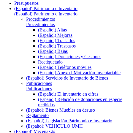
Presupuestos
(Español) Patrimonio e Inventario
(Español) Patrimonio e Inventario
Procedimientos
Procedimientos
(Español) Altas
(Español) Mejoras
(Español) Traslados
(Español) Traspasos
(Español) Bajas
(Español) Donaciones y Cesiones
Reetiquetado
(Español) Teléfonos móviles
(Español) Anexo I Motivación Inventariable
(Español) Servicios de Inventario de Bienes
Publicaciones
Publicaciones
(Español) El inventario en cifras
(Español) Relación de donaciones en especie
recibidas
(Español) Bienes Muebles en desuso
Reglamento
(Español) Legislación Patrimonio e Inventario
(Español) VEHICULO UMH
(Español) Mecenazgo