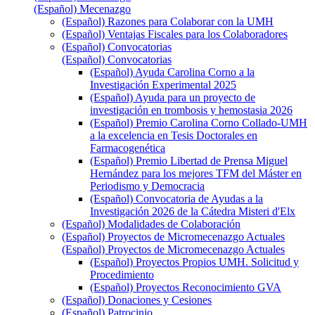
(Español) Mecenazgo
(Español) Razones para Colaborar con la UMH
(Español) Ventajas Fiscales para los Colaboradores
(Español) Convocatorias
(Español) Convocatorias
(Español) Ayuda Carolina Corno a la
Investigación Experimental 2025
(Español) Ayuda para un proyecto de
investigación en trombosis y hemostasia 2026
(Español) Premio Carolina Corno Collado-UMH
a la excelencia en Tesis Doctorales en
Farmacogenética
(Español) Premio Libertad de Prensa Miguel
Hernández para los mejores TFM del Máster en
Periodismo y Democracia
(Español) Convocatoria de Ayudas a la
Investigación 2026 de la Cátedra Misteri d'Elx
(Español) Modalidades de Colaboración
(Español) Proyectos de Micromecenazgo Actuales
(Español) Proyectos de Micromecenazgo Actuales
(Español) Proyectos Propios UMH. Solicitud y
Procedimiento
(Español) Proyectos Reconocimiento GVA
(Español) Donaciones y Cesiones
(Español) Patrocinio