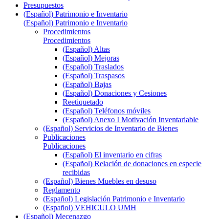
Presupuestos
(Español) Patrimonio e Inventario
(Español) Patrimonio e Inventario
Procedimientos
Procedimientos
(Español) Altas
(Español) Mejoras
(Español) Traslados
(Español) Traspasos
(Español) Bajas
(Español) Donaciones y Cesiones
Reetiquetado
(Español) Teléfonos móviles
(Español) Anexo I Motivación Inventariable
(Español) Servicios de Inventario de Bienes
Publicaciones
Publicaciones
(Español) El inventario en cifras
(Español) Relación de donaciones en especie
recibidas
(Español) Bienes Muebles en desuso
Reglamento
(Español) Legislación Patrimonio e Inventario
(Español) VEHICULO UMH
(Español) Mecenazgo