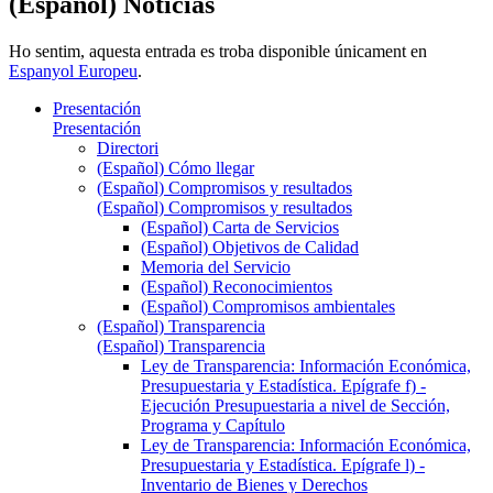
(Español) Noticias
Ho sentim, aquesta entrada es troba disponible únicament en
Espanyol Europeu
.
Presentación
Presentación
Directori
(Español) Cómo llegar
(Español) Compromisos y resultados
(Español) Compromisos y resultados
(Español) Carta de Servicios
(Español) Objetivos de Calidad
Memoria del Servicio
(Español) Reconocimientos
(Español) Compromisos ambientales
(Español) Transparencia
(Español) Transparencia
Ley de Transparencia: Información Económica,
Presupuestaria y Estadística. Epígrafe f) -
Ejecución Presupuestaria a nivel de Sección,
Programa y Capítulo
Ley de Transparencia: Información Económica,
Presupuestaria y Estadística. Epígrafe l) -
Inventario de Bienes y Derechos