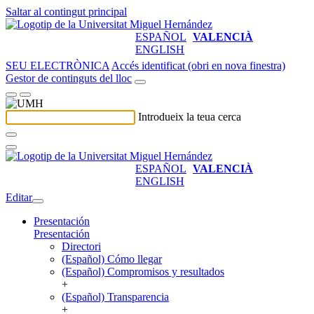
Saltar al contingut principal
ESPAÑOL
VALENCIÀ
ENGLISH
SEU ELECTRÒNICA
Accés identificat (obri en nova finestra)
Gestor de continguts del lloc
Introdueix la teua cerca
ESPAÑOL
VALENCIÀ
ENGLISH
Editar
Presentación
Presentación
Directori
(Español) Cómo llegar
(Español) Compromisos y resultados
+
(Español) Transparencia
+