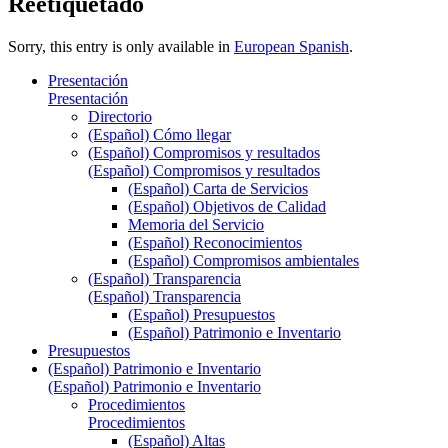
Reetiquetado
Sorry, this entry is only available in
European Spanish
.
Presentación
Presentación
Directorio
(Español) Cómo llegar
(Español) Compromisos y resultados
(Español) Compromisos y resultados
(Español) Carta de Servicios
(Español) Objetivos de Calidad
Memoria del Servicio
(Español) Reconocimientos
(Español) Compromisos ambientales
(Español) Transparencia
(Español) Transparencia
(Español) Presupuestos
(Español) Patrimonio e Inventario
Presupuestos
(Español) Patrimonio e Inventario
(Español) Patrimonio e Inventario
Procedimientos
Procedimientos
(Español) Altas