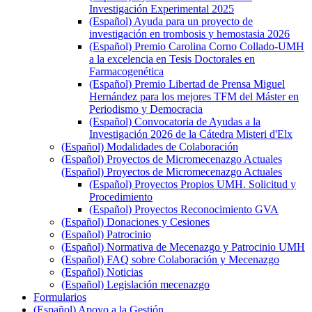
Investigación Experimental 2025
(Español) Ayuda para un proyecto de
investigación en trombosis y hemostasia 2026
(Español) Premio Carolina Corno Collado-UMH
a la excelencia en Tesis Doctorales en
Farmacogenética
(Español) Premio Libertad de Prensa Miguel
Hernández para los mejores TFM del Máster en
Periodismo y Democracia
(Español) Convocatoria de Ayudas a la
Investigación 2026 de la Cátedra Misteri d'Elx
(Español) Modalidades de Colaboración
(Español) Proyectos de Micromecenazgo Actuales
(Español) Proyectos de Micromecenazgo Actuales
(Español) Proyectos Propios UMH. Solicitud y
Procedimiento
(Español) Proyectos Reconocimiento GVA
(Español) Donaciones y Cesiones
(Español) Patrocinio
(Español) Normativa de Mecenazgo y Patrocinio UMH
(Español) FAQ sobre Colaboración y Mecenazgo
(Español) Noticias
(Español) Legislación mecenazgo
Formularios
(Español) Apoyo a la Gestión