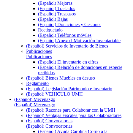
(Español) Mejoras
(Español) Traslados
(Español) Traspasos
(Español) Bajas
(Español) Donaciones y Cesiones
Reetiquetado
(Español) Teléfonos móviles
(Español) Anexo I Motivación Inventariable
(Español) Servicios de Inventario de Bienes
Publicaciones
Publicaciones
(Español) El inventario en cifras
(Español) Relación de donaciones en especie
recibidas
(Español) Bienes Muebles en desuso
Reglamento
(Español) Legislación Patrimonio e Inventario
(Español) VEHICULO UMH
(Español) Mecenazgo
(Español) Mecenazgo
(Español) Razones para Colaborar con la UMH
(Español) Ventajas Fiscales para los Colaboradores
(Español) Convocatorias
(Español) Convocatorias
(Español) Ayuda Carolina Corno a la