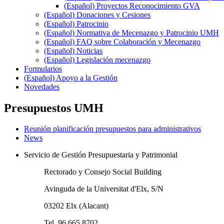
(Español) Proyectos Reconocimiento GVA
(Español) Donaciones y Cesiones
(Español) Patrocinio
(Español) Normativa de Mecenazgo y Patrocinio UMH
(Español) FAQ sobre Colaboración y Mecenazgo
(Español) Noticias
(Español) Legislación mecenazgo
Formularios
(Español) Apoyo a la Gestión
Novedades
Presupuestos UMH
Reunión planificación presupuestos para administrativos
News
Servicio de Gestión Presupuestaria y Patrimonial
Rectorado y Consejo Social Building
Avinguda de la Universitat d'Elx, S/N
03202 Elx (Alacant)
Tel. 96 665 8702