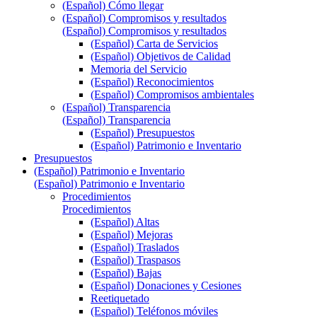
(Español) Cómo llegar
(Español) Compromisos y resultados
(Español) Compromisos y resultados
(Español) Carta de Servicios
(Español) Objetivos de Calidad
Memoria del Servicio
(Español) Reconocimientos
(Español) Compromisos ambientales
(Español) Transparencia
(Español) Transparencia
(Español) Presupuestos
(Español) Patrimonio e Inventario
Presupuestos
(Español) Patrimonio e Inventario
(Español) Patrimonio e Inventario
Procedimientos
Procedimientos
(Español) Altas
(Español) Mejoras
(Español) Traslados
(Español) Traspasos
(Español) Bajas
(Español) Donaciones y Cesiones
Reetiquetado
(Español) Teléfonos móviles