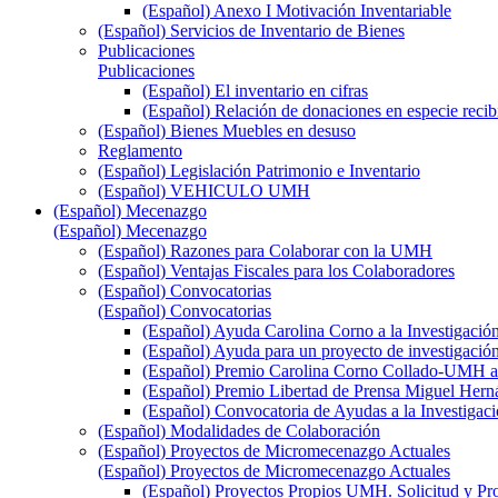
(Español) Anexo I Motivación Inventariable
(Español) Servicios de Inventario de Bienes
Publicaciones
Publicaciones
(Español) El inventario en cifras
(Español) Relación de donaciones en especie recib
(Español) Bienes Muebles en desuso
Reglamento
(Español) Legislación Patrimonio e Inventario
(Español) VEHICULO UMH
(Español) Mecenazgo
(Español) Mecenazgo
(Español) Razones para Colaborar con la UMH
(Español) Ventajas Fiscales para los Colaboradores
(Español) Convocatorias
(Español) Convocatorias
(Español) Ayuda Carolina Corno a la Investigació
(Español) Ayuda para un proyecto de investigació
(Español) Premio Carolina Corno Collado-UMH a l
(Español) Premio Libertad de Prensa Miguel Hern
(Español) Convocatoria de Ayudas a la Investigaci
(Español) Modalidades de Colaboración
(Español) Proyectos de Micromecenazgo Actuales
(Español) Proyectos de Micromecenazgo Actuales
(Español) Proyectos Propios UMH. Solicitud y Pr