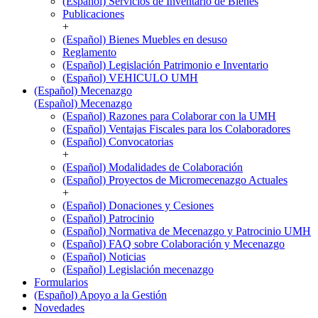
(Español) Servicios de Inventario de Bienes
Publicaciones
+
(Español) Bienes Muebles en desuso
Reglamento
(Español) Legislación Patrimonio e Inventario
(Español) VEHICULO UMH
(Español) Mecenazgo
(Español) Mecenazgo
(Español) Razones para Colaborar con la UMH
(Español) Ventajas Fiscales para los Colaboradores
(Español) Convocatorias
+
(Español) Modalidades de Colaboración
(Español) Proyectos de Micromecenazgo Actuales
+
(Español) Donaciones y Cesiones
(Español) Patrocinio
(Español) Normativa de Mecenazgo y Patrocinio UMH
(Español) FAQ sobre Colaboración y Mecenazgo
(Español) Noticias
(Español) Legislación mecenazgo
Formularios
(Español) Apoyo a la Gestión
Novedades