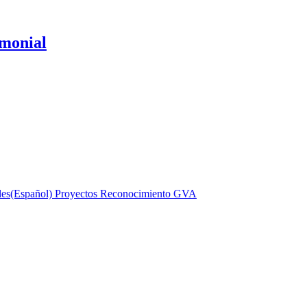
imonial
les
(Español) Proyectos Reconocimiento GVA