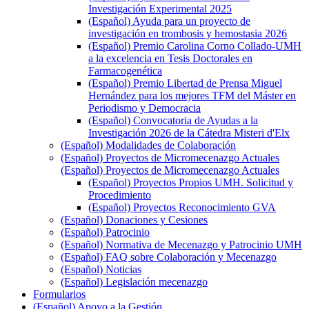
Investigación Experimental 2025
(Español) Ayuda para un proyecto de
investigación en trombosis y hemostasia 2026
(Español) Premio Carolina Corno Collado-UMH
a la excelencia en Tesis Doctorales en
Farmacogenética
(Español) Premio Libertad de Prensa Miguel
Hernández para los mejores TFM del Máster en
Periodismo y Democracia
(Español) Convocatoria de Ayudas a la
Investigación 2026 de la Cátedra Misteri d'Elx
(Español) Modalidades de Colaboración
(Español) Proyectos de Micromecenazgo Actuales
(Español) Proyectos de Micromecenazgo Actuales
(Español) Proyectos Propios UMH. Solicitud y
Procedimiento
(Español) Proyectos Reconocimiento GVA
(Español) Donaciones y Cesiones
(Español) Patrocinio
(Español) Normativa de Mecenazgo y Patrocinio UMH
(Español) FAQ sobre Colaboración y Mecenazgo
(Español) Noticias
(Español) Legislación mecenazgo
Formularios
(Español) Apoyo a la Gestión