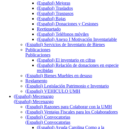
(Español) Mejoras
(Español) Traslados
(Español) Traspasos
(Español) Bajas
(Español) Donaciones y Cesiones
Reetiquetado
(Español) Teléfonos móviles
(Español) Anexo I Motivación Inventariable
(Español) Servicios de Inventario de Bienes
Publicaciones
Publicaciones
(Español) El inventario en cifras
(Español) Relación de donaciones en especie
recibidas
(Español) Bienes Muebles en desuso
Reglamento
(Español) Legislación Patrimonio e Inventario
(Español) VEHICULO UMH
(Español) Mecenazgo
(Español) Mecenazgo
(Español) Razones para Colaborar con la UMH
(Español) Ventajas Fiscales para los Colaboradores
(Español) Convocatorias
(Español) Convocatorias
(Español) Ayuda Carolina Corno a la