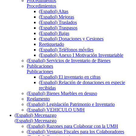
Procedimientos
Procedimientos
(Español) Altas
(Español) Mejoras
(Español) Traslados
(Español) Traspasos
(Español) Bajas
(Español) Donaciones y Cesiones
Reetiquetado
(Español) Teléfonos móviles
(Español) Anexo I Motivación Inventariable
(Español) Servicios de Inventario de Bienes
Publicaciones
Publicaciones
(Español) El inventario en cifras
(Español) Relación de donaciones en especie
recibidas
(Español) Bienes Muebles en desuso
Reglamento
(Español) Legislación Patrimonio e Inventario
(Español) VEHICULO UMH
(Español) Mecenazgo
(Español) Mecenazgo
(Español) Razones para Colaborar con la UMH
(Español) Ventajas Fiscales para los Colaboradores