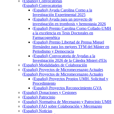
(Español) Convocatorias
(Español) Convocatorias
(Español) Ayuda Carolina Corno a la
Investigación Experimental 2025
(Español) Ayuda para un proyecto de
investigación en trombosis y hemostasia 2026
(Español) Premio Carolina Corno Collado-UMH
a la excelencia en Tesis Doctorales en
Farmacogenética
(Español) Premio Libertad de Prensa Miguel
Hernández para los mejores TFM del Máster en
Periodismo y Democracia
(Español) Convocatoria de Ayudas a la
Investigación 2026 de la Cátedra Misteri d'Elx
(Español) Modalidades de Colaboración
(Español) Proyectos de Micromecenazgo Actuales
(Español) Proyectos de Micromecenazgo Actuales
(Español) Proyectos Propios UMH. Solicitud y
Procedimiento
(Español) Proyectos Reconocimiento GVA
(Español) Donaciones y Cesiones
(Español) Patrocinio
(Español) Normativa de Mecenazgo y Patrocinio UMH
(Español) FAQ sobre Colaboración y Mecenazgo
(Español) Noticias