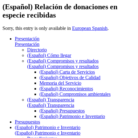
(Español) Relación de donaciones en
especie recibidas
Sorry, this entry is only available in
European Spanish
.
Presentación
Presentación
Directorio
(Español) Cómo llegar
(Español) Compromisos y resultados
(Español) Compromisos y resultados
(Español) Carta de Servicios
(Español) Objetivos de Calidad
Memoria del Servicio
(Español) Reconocimientos
(Español) Compromisos ambientales
(Español) Transparencia
(Español) Transparencia
(Español) Presupuestos
(Español) Patrimonio e Inventario
Presupuestos
(Español) Patrimonio e Inventario
(Español) Patrimonio e Inventario