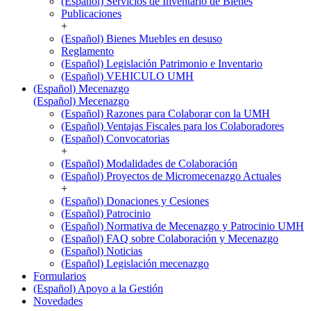
(Español) Servicios de Inventario de Bienes
Publicaciones
+
(Español) Bienes Muebles en desuso
Reglamento
(Español) Legislación Patrimonio e Inventario
(Español) VEHICULO UMH
(Español) Mecenazgo
(Español) Mecenazgo
(Español) Razones para Colaborar con la UMH
(Español) Ventajas Fiscales para los Colaboradores
(Español) Convocatorias
+
(Español) Modalidades de Colaboración
(Español) Proyectos de Micromecenazgo Actuales
+
(Español) Donaciones y Cesiones
(Español) Patrocinio
(Español) Normativa de Mecenazgo y Patrocinio UMH
(Español) FAQ sobre Colaboración y Mecenazgo
(Español) Noticias
(Español) Legislación mecenazgo
Formularios
(Español) Apoyo a la Gestión
Novedades