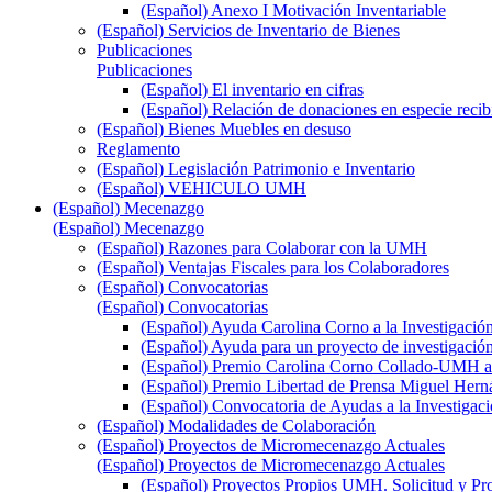
(Español) Anexo I Motivación Inventariable
(Español) Servicios de Inventario de Bienes
Publicaciones
Publicaciones
(Español) El inventario en cifras
(Español) Relación de donaciones en especie recib
(Español) Bienes Muebles en desuso
Reglamento
(Español) Legislación Patrimonio e Inventario
(Español) VEHICULO UMH
(Español) Mecenazgo
(Español) Mecenazgo
(Español) Razones para Colaborar con la UMH
(Español) Ventajas Fiscales para los Colaboradores
(Español) Convocatorias
(Español) Convocatorias
(Español) Ayuda Carolina Corno a la Investigació
(Español) Ayuda para un proyecto de investigació
(Español) Premio Carolina Corno Collado-UMH a l
(Español) Premio Libertad de Prensa Miguel Hern
(Español) Convocatoria de Ayudas a la Investigaci
(Español) Modalidades de Colaboración
(Español) Proyectos de Micromecenazgo Actuales
(Español) Proyectos de Micromecenazgo Actuales
(Español) Proyectos Propios UMH. Solicitud y Pr