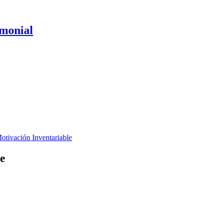
imonial
otivación Inventariable
le