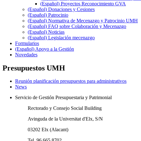
(Español) Proyectos Reconocimiento GVA
(Español) Donaciones y Cesiones
(Español) Patrocinio
(Español) Normativa de Mecenazgo y Patrocinio UMH
(Español) FAQ sobre Colaboración y Mecenazgo
(Español) Noticias
(Español) Legislación mecenazgo
Formularios
(Español) Apoyo a la Gestión
Novedades
Presupuestos UMH
Reunión planificación presupuestos para administrativos
News
Servicio de Gestión Presupuestaria y Patrimonial
Rectorado y Consejo Social Building
Avinguda de la Universitat d'Elx, S/N
03202 Elx (Alacant)
Tel. 96 665 8702