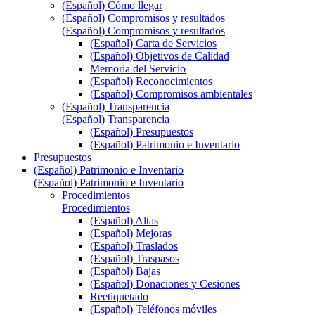
(Español) Cómo llegar
(Español) Compromisos y resultados
(Español) Compromisos y resultados
(Español) Carta de Servicios
(Español) Objetivos de Calidad
Memoria del Servicio
(Español) Reconocimientos
(Español) Compromisos ambientales
(Español) Transparencia
(Español) Transparencia
(Español) Presupuestos
(Español) Patrimonio e Inventario
Presupuestos
(Español) Patrimonio e Inventario
(Español) Patrimonio e Inventario
Procedimientos
Procedimientos
(Español) Altas
(Español) Mejoras
(Español) Traslados
(Español) Traspasos
(Español) Bajas
(Español) Donaciones y Cesiones
Reetiquetado
(Español) Teléfonos móviles