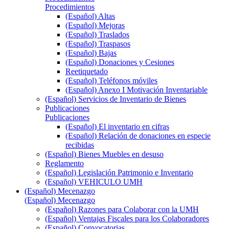
Procedimientos
(Español) Altas
(Español) Mejoras
(Español) Traslados
(Español) Traspasos
(Español) Bajas
(Español) Donaciones y Cesiones
Reetiquetado
(Español) Teléfonos móviles
(Español) Anexo I Motivación Inventariable
(Español) Servicios de Inventario de Bienes
Publicaciones
Publicaciones
(Español) El inventario en cifras
(Español) Relación de donaciones en especie
recibidas
(Español) Bienes Muebles en desuso
Reglamento
(Español) Legislación Patrimonio e Inventario
(Español) VEHICULO UMH
(Español) Mecenazgo
(Español) Mecenazgo
(Español) Razones para Colaborar con la UMH
(Español) Ventajas Fiscales para los Colaboradores
(Español) Convocatorias