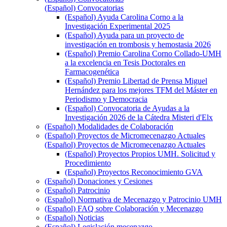
(Español) Convocatorias
(Español) Ayuda Carolina Corno a la
Investigación Experimental 2025
(Español) Ayuda para un proyecto de
investigación en trombosis y hemostasia 2026
(Español) Premio Carolina Corno Collado-UMH
a la excelencia en Tesis Doctorales en
Farmacogenética
(Español) Premio Libertad de Prensa Miguel
Hernández para los mejores TFM del Máster en
Periodismo y Democracia
(Español) Convocatoria de Ayudas a la
Investigación 2026 de la Cátedra Misteri d'Elx
(Español) Modalidades de Colaboración
(Español) Proyectos de Micromecenazgo Actuales
(Español) Proyectos de Micromecenazgo Actuales
(Español) Proyectos Propios UMH. Solicitud y
Procedimiento
(Español) Proyectos Reconocimiento GVA
(Español) Donaciones y Cesiones
(Español) Patrocinio
(Español) Normativa de Mecenazgo y Patrocinio UMH
(Español) FAQ sobre Colaboración y Mecenazgo
(Español) Noticias
(Español) Legislación mecenazgo